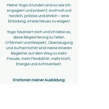
Meine Yoga-Stunden sind so wie ich:
engagiert und präsent, kraftvoll und
herzlich, präzise und ehrlich – eine
Einladung, etwas Neues zu wagen!
Yoga fasziniert mich und ich liebe es,
diese Begeisterung zu teilen.
Offenheit und Respekt, Überzeugung
und Authentizität sind meine inneren
Begleiter auf dem Weg zu mehr
Freude, mehr Flexibilität, mehr Kraft,
Energie und Achtsamkeit.
Stationen meiner Ausbildung:
Way-Yoga Wiesbaden:
TriYoga-Akademie Berlin
Inside-Yoga Frankfurt a.M.
BDY-zertifiziert